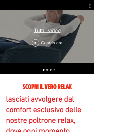
Tutti i video
Guarda ora
SCOPRI IL VERO RELAX
lasciati avvolgere dal
comfort esclusivo delle
nostre poltrone relax,
dove ogni momento